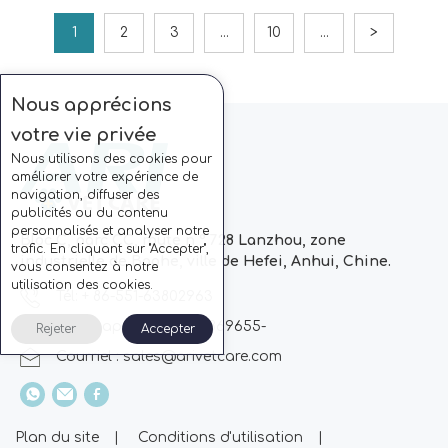
1
2
3
...
10
...
>
Nous apprécions
votre vie privée
Nous utilisons des cookies pour
améliorer votre expérience de
navigation, diffuser des
publicités ou du contenu
personnalisés et analyser notre
Bloc C, parc CC, route n ° 728 Lanzhou, zone
trafic. En cliquant sur "Accepter",
industrielle de Baohe, ville de Hefei, Anhui, Chine.
vous consentez à notre
utilisation des cookies.
Tél: + 86-551-63802963
Whatsapp: + 86 13510869655-
Rejeter
Accepter
Courriel :
sales@arivetcare.com
Plan du site
|
Conditions d'utilisation
|