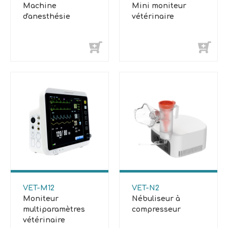
Machine
Mini moniteur
d'anesthésie
vétérinaire
VET-M12
VET-N2
Moniteur
Nébuliseur à
multiparamètres
compresseur
vétérinaire