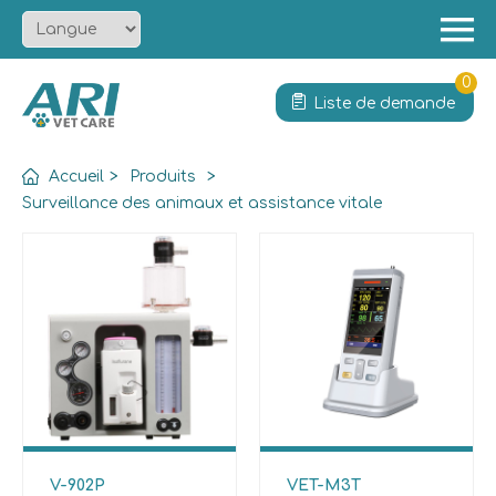
Menu
Accueil
0
Liste de demande
À propos
Produit
Accueil
>
Produits
>
Solution
Surveillance des animaux et assistance vitale
Services
Actualités
Contact
V-902P
VET-M3T