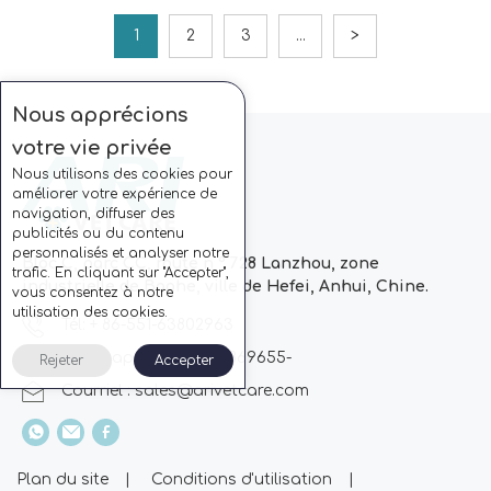
1
2
3
...
>
Nous apprécions
votre vie privée
Nous utilisons des cookies pour
améliorer votre expérience de
navigation, diffuser des
publicités ou du contenu
personnalisés et analyser notre
Bloc C, parc CC, route n ° 728 Lanzhou, zone
trafic. En cliquant sur "Accepter",
industrielle de Baohe, ville de Hefei, Anhui, Chine.
vous consentez à notre
utilisation des cookies.
Tél: + 86-551-63802963
Whatsapp: + 86 13510869655-
Rejeter
Accepter
Courriel :
sales@arivetcare.com
Plan du site
|
Conditions d'utilisation
|