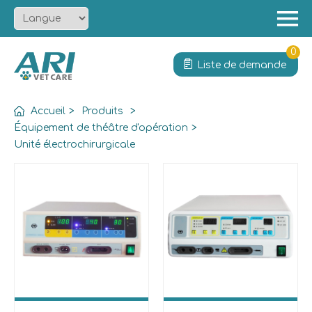
Menu
Accueil
0
Liste de demande
À propos
Produit
Accueil
>
Produits
>
Solution
Équipement de théâtre d'opération
>
Unité électrochirurgicale
Services
Actualités
Contact