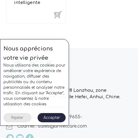
intelligente
Nous apprécions
votre vie privée
Nous utilisons des cookies pour
améliorer votre expérience de
navigation, diffuser des
publicités ou du contenu
personnalisés et analyser notre
Bloc C, parc CC, route n ° 728 Lanzhou, zone
trafic. En cliquant sur "Accepter",
industrielle de Baohe, ville de Hefei, Anhui, Chine.
vous consentez à notre
utilisation des cookies.
Tél: + 86-551-63802963
Whatsapp: + 86 13510869655-
Rejeter
Accepter
Courriel :
sales@arivetcare.com