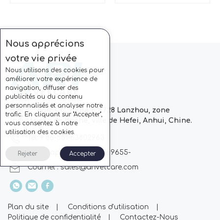
Nous apprécions
votre vie privée
Nous utilisons des cookies pour
améliorer votre expérience de
navigation, diffuser des
publicités ou du contenu
personnalisés et analyser notre
Bloc C, parc CC, route n ° 728 Lanzhou, zone
trafic. En cliquant sur "Accepter",
industrielle de Baohe, ville de Hefei, Anhui, Chine.
vous consentez à notre
utilisation des cookies.
Tél: + 86-551-63802963
Whatsapp: + 86 13510869655-
Rejeter
Accepter
Courriel :
sales@arivetcare.com
Plan du site
|
Conditions d'utilisation
|
Politique de confidentialité
|
Contactez-Nous