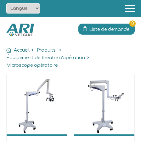
Menu
Accueil
0
Liste de demande
À propos
Produit
Accueil
>
Produits
>
Solution
Équipement de théâtre d'opération
>
Microscope opératoire
Services
Actualités
Contact