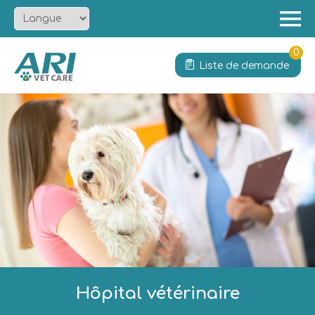
Menu
Accueil
0
Liste de demande
À propos
Produit
Solution
Services
Actualités
Contact
Hôpital vétérinaire