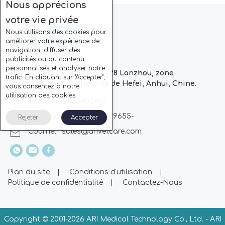
Nous apprécions
votre vie privée
Nous utilisons des cookies pour
améliorer votre expérience de
navigation, diffuser des
publicités ou du contenu
personnalisés et analyser notre
Bloc C, parc CC, route n ° 728 Lanzhou, zone
trafic. En cliquant sur "Accepter",
industrielle de Baohe, ville de Hefei, Anhui, Chine.
vous consentez à notre
utilisation des cookies.
Tél: + 86-551-63802963
Whatsapp: + 86 13510869655-
Rejeter
Accepter
Courriel :
sales@arivetcare.com
Plan du site
|
Conditions d'utilisation
|
Politique de confidentialité
|
Contactez-Nous
Copyright © 2001-
2026 ARI Medical Technology Co., Ltd. - ARI