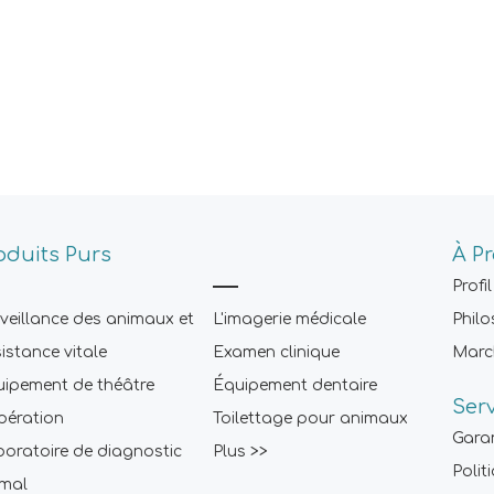
oduits Purs
À P
Profil
veillance des animaux et
L'imagerie médicale
Philo
istance vitale
Examen clinique
Marc
ipement de théâtre
Équipement dentaire
Ser
pération
Toilettage pour animaux
Gara
oratoire de diagnostic
Plus >>
Polit
imal