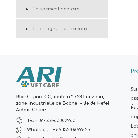
Équipement dentaire
Toilettage pour animaux
Pr
Sur
Bloc C, parc CC, route n ° 728 Lanzhou,
ass
zone industrielle de Baohe, ville de Hefei,
Équ
Anhui, Chine.
d'o
Tél: + 86-551-63802963
Lab
Whatsapp: + 86 13510869655-
an