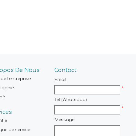
ropos De Nous
Contact
 de l'entreprise
Email
sophie
*
hé
Tel (Whatsapp)
*
vices
Message
ntie
ique de service