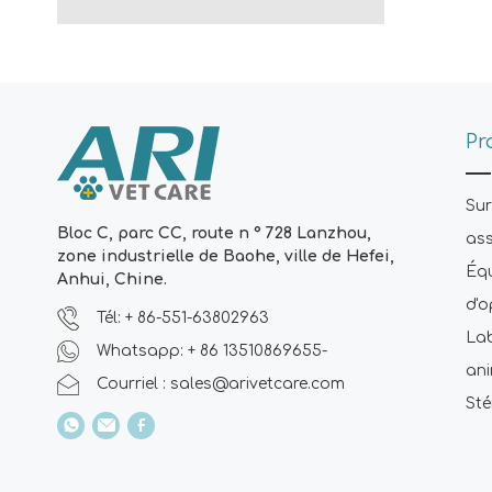
Pr
Sur
Bloc C, parc CC, route n ° 728 Lanzhou,
ass
zone industrielle de Baohe, ville de Hefei,
Équ
Anhui, Chine.
d'o
Tél: + 86-551-63802963
Lab
Whatsapp: + 86 13510869655-
an
Courriel :
sales@arivetcare.com
Sté