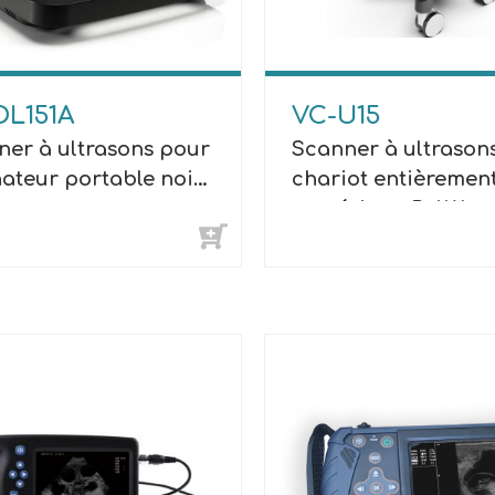
DL151A
VC-U15
ner à ultrasons pour
Scanner à ultrason
ateur portable noir
chariot entièremen
anc
numérique B / W