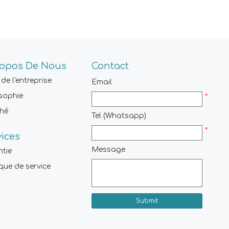
ropos De Nous
Contact
 de l'entreprise
Email
sophie
*
hé
Tel (Whatsapp)
*
vices
Message
ntie
ique de service
Submit