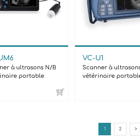
UM6
VC-U1
ner à ultrasons N/B
Scanner à ultrason
inaire portable
vétérinaire portabl
1
2
>