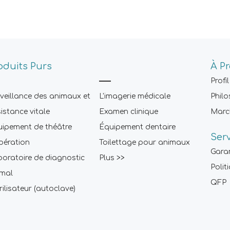
oduits Purs
À P
Profil
veillance des animaux et
L'imagerie médicale
Philo
istance vitale
Examen clinique
Marc
ipement de théâtre
Équipement dentaire
Ser
pération
Toilettage pour animaux
Gara
oratoire de diagnostic
Plus >>
Polit
imal
QFP
rilisateur (autoclave)