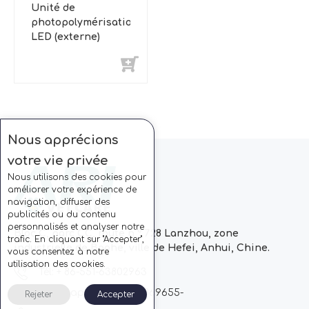
Unité de
photopolymérisation
LED (externe)
Nous apprécions
votre vie privée
Nous utilisons des cookies pour
améliorer votre expérience de
navigation, diffuser des
publicités ou du contenu
personnalisés et analyser notre
Bloc C, parc CC, route n ° 728 Lanzhou, zone
trafic. En cliquant sur "Accepter",
industrielle de Baohe, ville de Hefei, Anhui, Chine.
vous consentez à notre
utilisation des cookies.
Tél: + 86-551-63802963
Whatsapp: + 86 13510869655-
Rejeter
Accepter