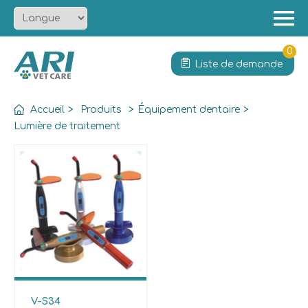
Menu
Accueil
0
Liste de demande
À propos
Produit
Accueil
>
Produits
>
Équipement dentaire
>
Solution
Lumière de traitement
Services
Actualités
Contact
V-S34