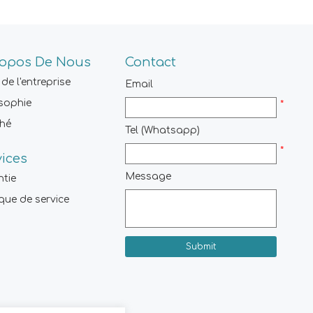
ropos De Nous
Contact
 de l'entreprise
Email
sophie
*
hé
Tel (Whatsapp)
*
vices
Message
ntie
ique de service
Submit