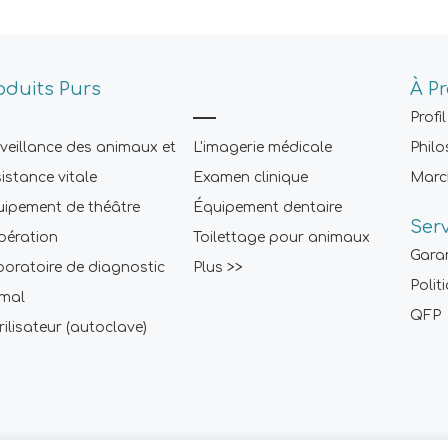
oduits Purs
À P
Profil
veillance des animaux et
L'imagerie médicale
Philo
istance vitale
Examen clinique
Marc
ipement de théâtre
Équipement dentaire
Ser
pération
Toilettage pour animaux
Gara
oratoire de diagnostic
Plus >>
Polit
imal
QFP
rilisateur (autoclave)