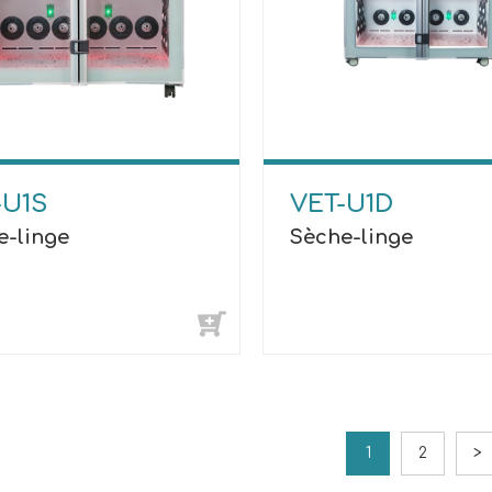
-U1S
VET-U1D
e-linge
Sèche-linge
1
2
>