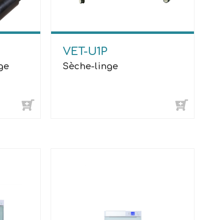
VET-U1P
ge
Sèche-linge
r