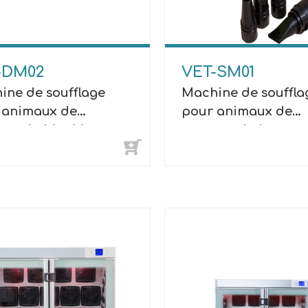
-DM02
VET-SM01
ine de soufflage
Machine de souffla
 animaux de
pour animaux de
agnie (doubles
compagnie (moteu
urs)
unique)