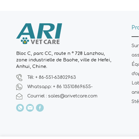
Pr
Sur
Bloc C, parc CC, route n ° 728 Lanzhou,
ass
zone industrielle de Baohe, ville de Hefei,
Équ
Anhui, Chine.
d'o
Tél: + 86-551-63802963
Lab
Whatsapp: + 86 13510869655-
an
Courriel :
sales@arivetcare.com
Sté