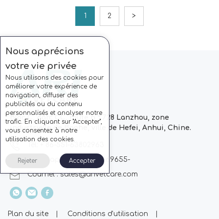
1
2
>
Nous apprécions
votre vie privée
Nous utilisons des cookies pour
améliorer votre expérience de
navigation, diffuser des
publicités ou du contenu
personnalisés et analyser notre
Bloc C, parc CC, route n ° 728 Lanzhou, zone
trafic. En cliquant sur "Accepter",
industrielle de Baohe, ville de Hefei, Anhui, Chine.
vous consentez à notre
utilisation des cookies.
Tél: + 86-551-63802963
Whatsapp: + 86 13510869655-
Rejeter
Accepter
Courriel :
sales@arivetcare.com
Plan du site
|
Conditions d'utilisation
|