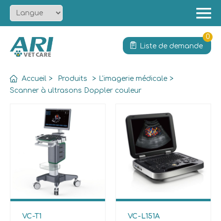
Menu
Accueil
0
Liste de demande
À propos
Produit
Accueil
>
Produits
>
L'imagerie médicale
>
Solution
Scanner à ultrasons Doppler couleur
Services
Actualités
Contact
VC-T1
VC-L151A