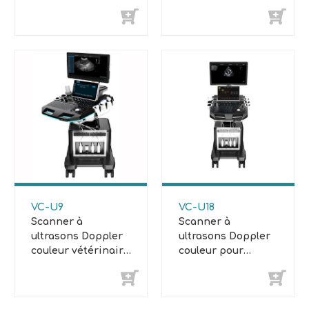
portable
VC-U9
VC-U18
Scanner à
Scanner à
ultrasons Doppler
ultrasons Doppler
couleur vétérinaire
couleur pour
à chariot
chariot
d'échocardiographie