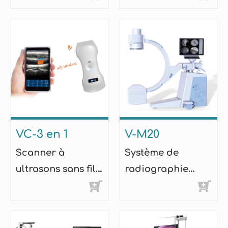
vétérinaire à
vétérinaire
chariot
portable
VC-3 en 1
V-M20
Scanner à
Système de
ultrasons sans fil
radiographie
de type sonde à
numérique mobile
double tête
avec arceau