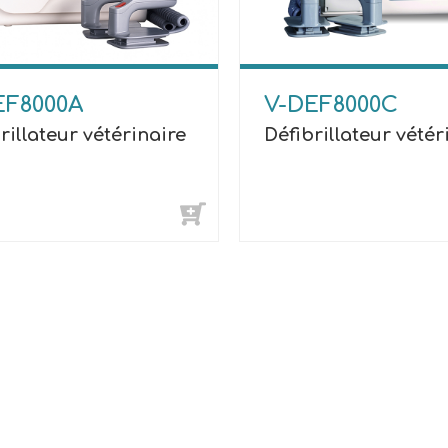
EF8000A
V-DEF8000C
rillateur vétérinaire
Défibrillateur vétér