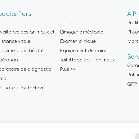
oduits Purs
À P
Profil
veillance des animaux et
L'imagerie médicale
Philo
istance vitale
Examen clinique
Marc
ipement de théâtre
Équipement dentaire
Ser
pération
Toilettage pour animaux
Gara
oratoire de diagnostic
Plus >>
Polit
imal
QFP
rilisateur (autoclave)
Conditions d'utilisation
|
Politique de confidentialité
|