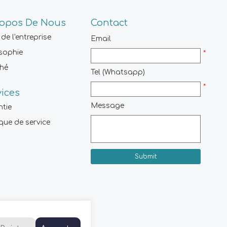
ropos De Nous
Contact
 de l'entreprise
Email
sophie
*
hé
Tel (Whatsapp)
*
vices
Message
ntie
ique de service
Submit
Contactez-Nous