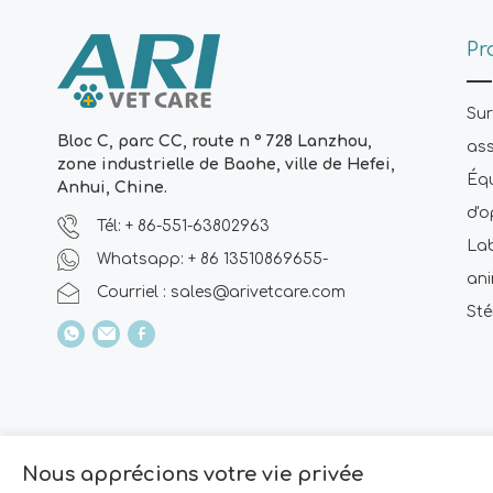
Pr
Sur
Bloc C, parc CC, route n ° 728 Lanzhou,
ass
zone industrielle de Baohe, ville de Hefei,
Équ
Anhui, Chine.
d'o
Tél: + 86-551-63802963
Lab
Whatsapp: + 86 13510869655-
an
Courriel :
sales@arivetcare.com
Sté
Plan du site
|
Nous apprécions votre vie privée