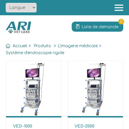
Menu
Accueil
0
Liste de demande
À propos
Produit
Accueil
>
Produits
>
L'imagerie médicale
>
Solution
Système d'endoscopie rigide
Services
Actualités
Contact
VED-1000
VED-2000