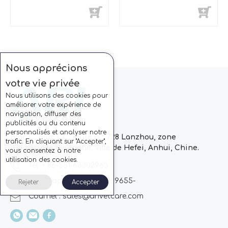
Nous apprécions
votre vie privée
Nous utilisons des cookies pour
améliorer votre expérience de
navigation, diffuser des
publicités ou du contenu
personnalisés et analyser notre
Bloc C, parc CC, route n ° 728 Lanzhou, zone
trafic. En cliquant sur "Accepter",
industrielle de Baohe, ville de Hefei, Anhui, Chine.
vous consentez à notre
utilisation des cookies.
Tél: + 86-551-63802963
Whatsapp: + 86 13510869655-
Rejeter
Accepter
Courriel :
sales@arivetcare.com