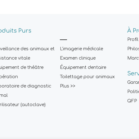
oduits Purs
À P
Profil
veillance des animaux et
L'imagerie médicale
Philo
istance vitale
Examen clinique
Marc
ipement de théâtre
Équipement dentaire
Ser
pération
Toilettage pour animaux
Gara
oratoire de diagnostic
Plus >>
Polit
imal
QFP
rilisateur (autoclave)