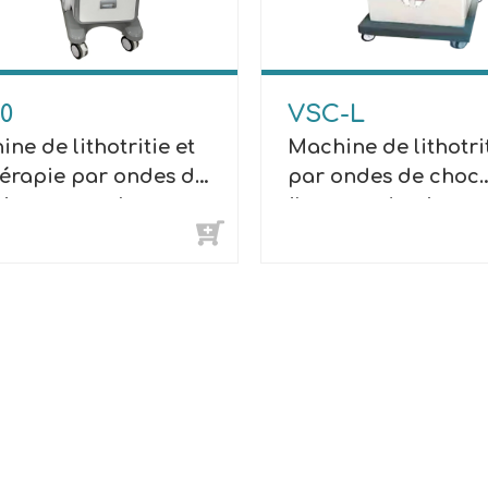
00
VSC-L
ne de lithotritie et
Machine de lithotri
hérapie par ondes de
par ondes de choc
(tout-en-un)
(broyeur de pierres
animaux de compag