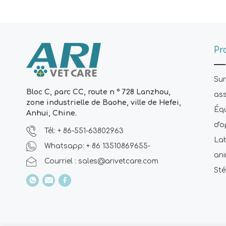
Pr
Sur
Bloc C, parc CC, route n ° 728 Lanzhou,
ass
zone industrielle de Baohe, ville de Hefei,
Équ
Anhui, Chine.
d'o
Tél: + 86-551-63802963
Lab
Whatsapp: + 86 13510869655-
an
Courriel :
sales@arivetcare.com
Sté