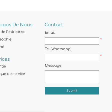
ropos De Nous
Contact
 de l'entreprise
Email
sophie
*
hé
Tel (Whatsapp)
*
vices
Message
ntie
ique de service
Submit