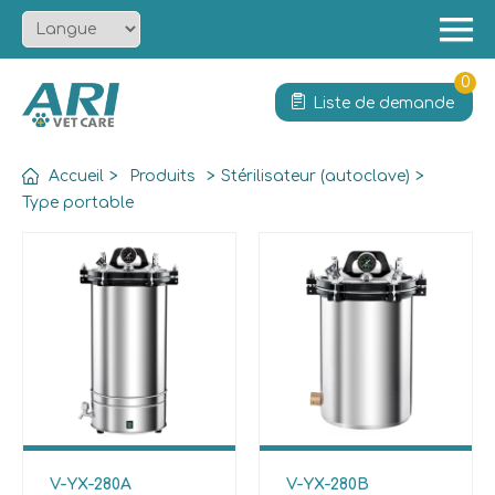
Menu
Accueil
0
Liste de demande
À propos
Produit
Accueil
>
Produits
>
Stérilisateur (autoclave)
>
Solution
Type portable
Services
Actualités
Contact
V-YX-280A
V-YX-280B