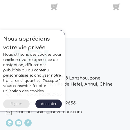
Nous apprécions
votre vie privée
Nous utilisons des cookies pour
améliorer votre expérience de
navigation, diffuser des
publicités ou du contenu
personnalisés et analyser notre
Bloc C, parc CC, route n ° 728 Lanzhou, zone
trafic. En cliquant sur "Accepter",
industrielle de Baohe, ville de Hefei, Anhui, Chine.
vous consentez à notre
utilisation des cookies.
Tél: + 86-551-63802963
Whatsapp: + 86 13510869655-
Rejeter
Accepter
Courriel :
sales@arivetcare.com