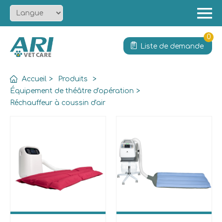
Menu
Accueil
0
Liste de demande
À propos
Produit
Accueil
>
Produits
>
Solution
Équipement de théâtre d'opération
>
Réchauffeur à coussin d'air
Services
Actualités
Contact