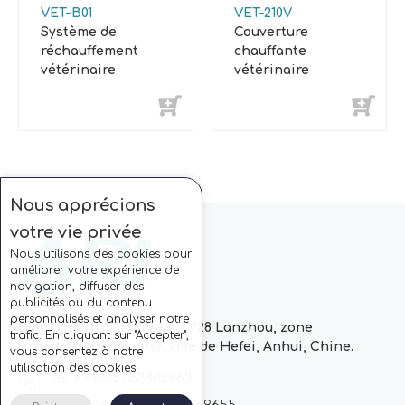
VET-B01
VET-210V
Système de
Couverture
réchauffement
chauffante
vétérinaire
vétérinaire
Nous apprécions
votre vie privée
Nous utilisons des cookies pour
améliorer votre expérience de
navigation, diffuser des
publicités ou du contenu
personnalisés et analyser notre
Bloc C, parc CC, route n ° 728 Lanzhou, zone
trafic. En cliquant sur "Accepter",
industrielle de Baohe, ville de Hefei, Anhui, Chine.
vous consentez à notre
utilisation des cookies.
Tél: + 86-551-63802963