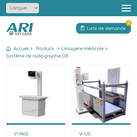
Menu
Accueil
0
Liste de demande
À propos
Produit
Accueil
>
Produits
>
L'imagerie médicale
>
Solution
Système de radiographie DR
Services
Actualités
Contact
V-Y4Q
V-U5