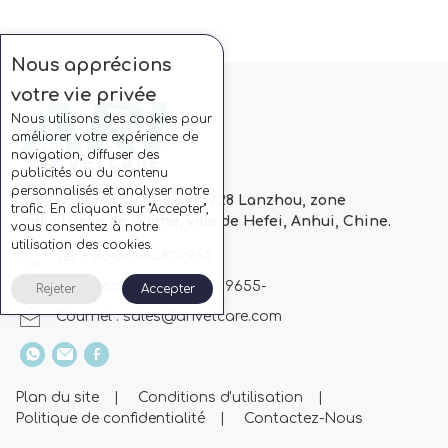
Nous apprécions
votre vie privée
Nous utilisons des cookies pour
améliorer votre expérience de
navigation, diffuser des
publicités ou du contenu
personnalisés et analyser notre
Bloc C, parc CC, route n ° 728 Lanzhou, zone
trafic. En cliquant sur "Accepter",
industrielle de Baohe, ville de Hefei, Anhui, Chine.
vous consentez à notre
utilisation des cookies.
Tél: + 86-551-63802963
Whatsapp: + 86 13510869655-
Rejeter
Accepter
Courriel :
sales@arivetcare.com
Plan du site
|
Conditions d'utilisation
|
Politique de confidentialité
|
Contactez-Nous